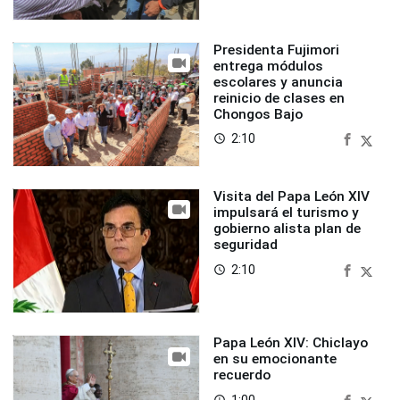
Presidenta Fujimori
entrega módulos
escolares y anuncia
reinicio de clases en
Chongos Bajo
2:10
access_time
Visita del Papa León XIV
impulsará el turismo y
gobierno alista plan de
seguridad
2:10
access_time
Papa León XIV: Chiclayo
en su emocionante
recuerdo
1:00
access_time