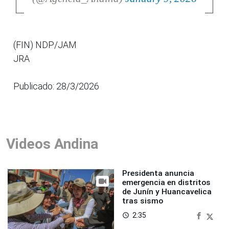
(FIN) NDP/JAM
JRA
Publicado: 28/3/2026
Videos Andina
Presidenta anuncia
emergencia en distritos
de Junín y Huancavelica
tras sismo
2:35
access_time