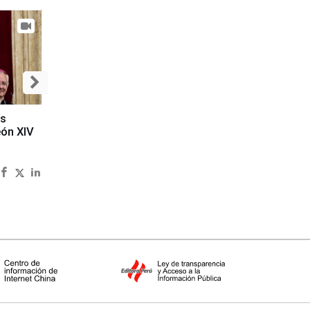
es
eón XIV