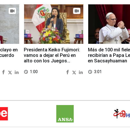
clayo en
Presidenta Keiko Fujimori:
Más de 100 mil fiel
cuerdo
vamos a dejar el Perú en
recibirían a Papa L
alto con los Juegos
en Sacsayhuaman
Panamericanos 2027
1:00
3:01
access_time
access_time