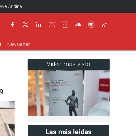
Vive Andina
t
Newsletter
Video más visto
9
Las más leídas