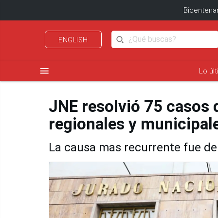
Bicentenar
ENGLISH
menu
Lo úl
JNE resolvió 75 casos 
regionales y municipal
La causa mas recurrente fue de 