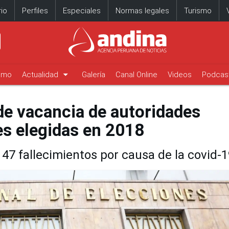
io
Perfiles
Especiales
Normas legales
Turismo
arrow_drop_down
timo
Actualidad
Galería
Canal Online
Videos
Podcas
de vacancia de autoridades
es elegidas en 2018
47 fallecimientos por causa de la covid-1