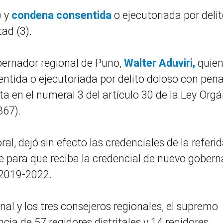
) y
condena consentida
o ejecutoriada por deli
tad (3).
obernador regional de Puno,
Walter Aduviri,
quien
ntida o ejecutoriada por delito doloso con pen
ista en el numeral 3 del artículo 30 de la Ley Org
867).
ral, dejó sin efecto las credenciales de la referi
 para que reciba la credencial de nuevo gober
 2019-2022.
al y los tres consejeros regionales, el supremo
cia de 57 regidores distritales y 14 regidores