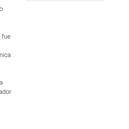
to
 fue
a
ánica
da
nador