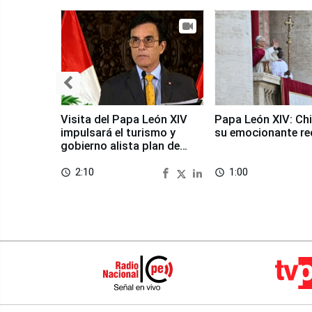
Visita del Papa León XIV
Papa León XIV: Chi
impulsará el turismo y
su emocionante re
gobierno alista plan de
seguridad
2:10
1:00
access_time
access_time