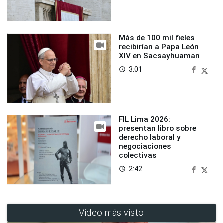
Más de 100 mil fieles
recibirían a Papa León
XIV en Sacsayhuaman
3:01
access_time
FIL Lima 2026:
presentan libro sobre
derecho laboral y
negociaciones
colectivas
2:42
access_time
Video más visto