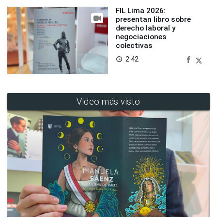
FIL Lima 2026:
presentan libro sobre
derecho laboral y
negociaciones
colectivas
2:42
access_time
Video más visto