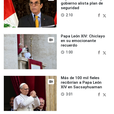
gobierno alista plan de
seguridad
2:10
access_time
Papa León XIV: Chiclayo
en su emocionante
recuerdo
1:00
access_time
Más de 100 mil fieles
recibirían a Papa León
XIV en Sacsayhuaman
3:01
access_time