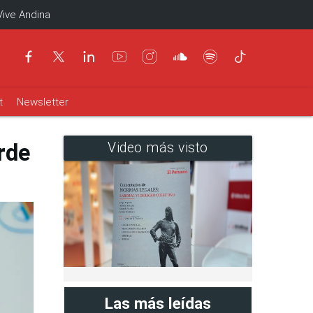
Vive Andina
t
Newsletter
rde
Video más visto
Las más leídas