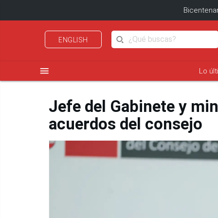
Bicentenar
ENGLISH
menu
Lo úl
Jefe del Gabinete y min
acuerdos del consejo