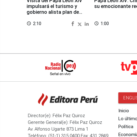
Visita del Papa León XIV
Papa León XIV: Chi
impulsará el turismo y
su emocionante re
gobierno alista plan de
seguridad
2:10
1:00
access_time
access_time
ENGLI
Inicio
Director(e): Félix Paz Quiroz
Lo últim
Gerente General(e): Félix Paz Quiroz
Política
Av. Alfonso Ugarte 873 Lima 1
Economí
Teléfono: (51-1) 315 0400 Fax: 431 2849