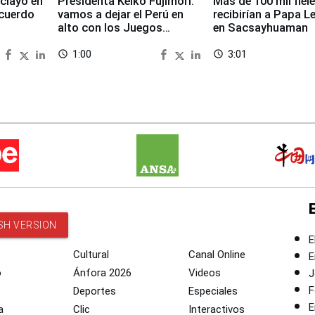
clayo en
Presidenta Keiko Fujimori:
Más de 100 mil fiel
cuerdo
vamos a dejar el Perú en
recibirían a Papa L
alto con los Juegos
en Sacsayhuaman
Panamericanos 2027
1:00
3:01
access_time
access_time
SH VERSION
E
Cultural
Canal Online
E
o
Ánfora 2026
Videos
J
F
Deportes
Especiales
E
a
Clic
Interactivos