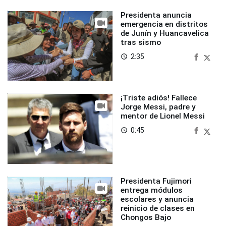
Presidenta anuncia
emergencia en distritos
de Junín y Huancavelica
tras sismo
2:35
access_time
¡Triste adiós! Fallece
Jorge Messi, padre y
mentor de Lionel Messi
0:45
access_time
Presidenta Fujimori
entrega módulos
escolares y anuncia
reinicio de clases en
Chongos Bajo