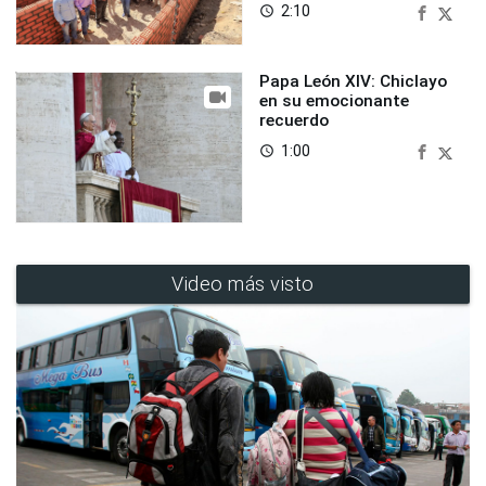
2:10
access_time
Papa León XIV: Chiclayo
en su emocionante
recuerdo
1:00
access_time
Video más visto