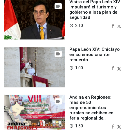
Visita del Papa León XIV
impulsará el turismo y
gobierno alista plan de
seguridad
2:10
access_time
Papa León XIV: Chiclayo
en su emocionante
recuerdo
1:00
access_time
Andina en Regiones:
más de 50
emprendimientos
rurales se exhiben en
feria regional de
Foncodes
1:50
access_time