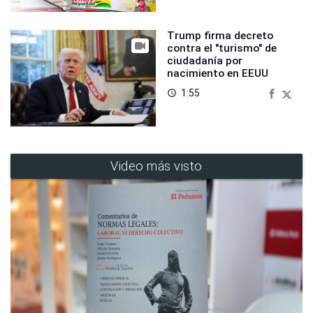
Trump firma decreto
contra el "turismo" de
ciudadanía por
nacimiento en EEUU
1:55
access_time
Video más visto