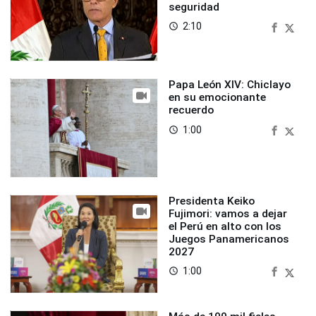
seguridad
2:10
access_time
Papa León XIV: Chiclayo
en su emocionante
recuerdo
1:00
access_time
Presidenta Keiko
Fujimori: vamos a dejar
el Perú en alto con los
Juegos Panamericanos
2027
1:00
access_time