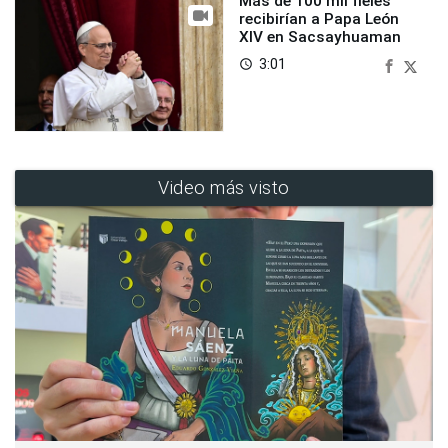
Más de 100 mil fieles
recibirían a Papa León
XIV en Sacsayhuaman
3:01
access_time
Video más visto