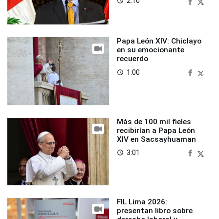
2:10
access_time
Papa León XIV: Chiclayo
en su emocionante
recuerdo
1:00
access_time
Más de 100 mil fieles
recibirían a Papa León
XIV en Sacsayhuaman
3:01
access_time
FIL Lima 2026:
presentan libro sobre