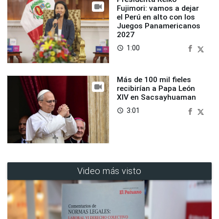
Fujimori: vamos a dejar
el Perú en alto con los
Juegos Panamericanos
2027
1:00
access_time
Más de 100 mil fieles
recibirían a Papa León
XIV en Sacsayhuaman
3:01
access_time
Video más visto