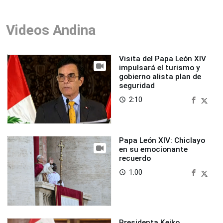
Videos Andina
Visita del Papa León XIV
impulsará el turismo y
gobierno alista plan de
seguridad
2:10
access_time
Papa León XIV: Chiclayo
en su emocionante
recuerdo
1:00
access_time
Presidenta Keiko