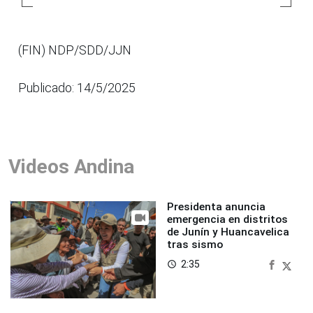
(FIN) NDP/SDD/JJN
Publicado: 14/5/2025
Videos Andina
Presidenta anuncia
emergencia en distritos
de Junín y Huancavelica
tras sismo
2:35
access_time