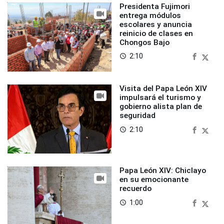
Presidenta Fujimori
entrega módulos
escolares y anuncia
reinicio de clases en
Chongos Bajo
2:10
access_time
Visita del Papa León XIV
impulsará el turismo y
gobierno alista plan de
seguridad
2:10
access_time
Papa León XIV: Chiclayo
en su emocionante
recuerdo
1:00
access_time