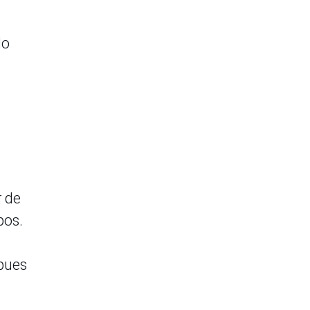
lo
r de
pos.
 pues