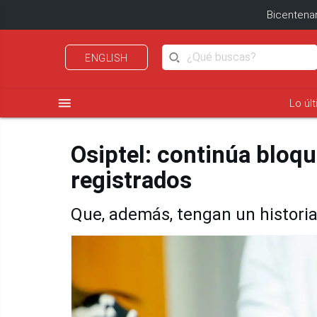
Bicentenar
ENGLISH
menu
Lo úl
Osiptel: continúa bloq
registrados
Que, además, tengan un historia