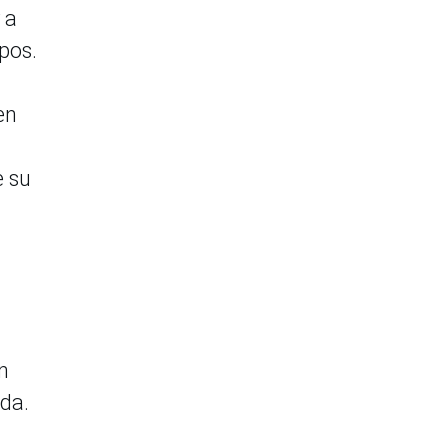
 a
pos.
en
e su
n
ada.