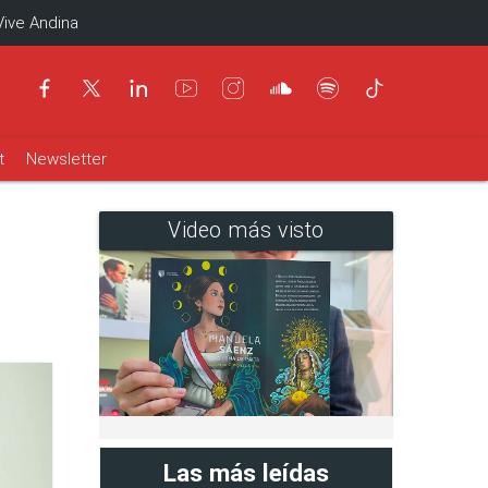
Vive Andina
t
Newsletter
Video más visto
Las más leídas