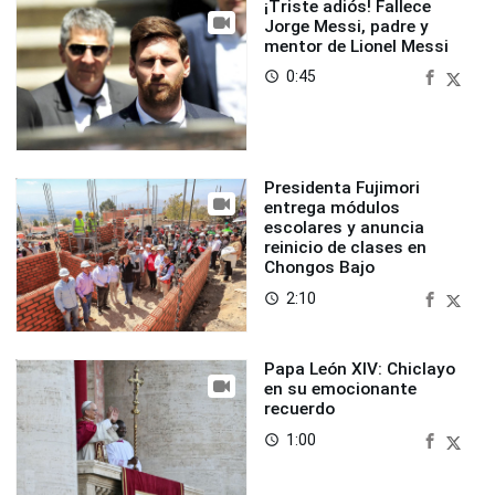
¡Triste adiós! Fallece
Jorge Messi, padre y
mentor de Lionel Messi
0:45
access_time
Presidenta Fujimori
entrega módulos
escolares y anuncia
reinicio de clases en
Chongos Bajo
2:10
access_time
Papa León XIV: Chiclayo
en su emocionante
recuerdo
1:00
access_time