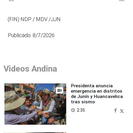
(FIN) NDP / MDV /JJN
Publicado: 8/7/2026
Videos Andina
Presidenta anuncia
emergencia en distritos
de Junín y Huancavelica
tras sismo
2:35
access_time