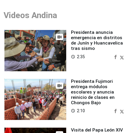
Videos Andina
Presidenta anuncia
emergencia en distritos
de Junín y Huancavelica
tras sismo
2:35
access_time
Presidenta Fujimori
entrega módulos
escolares y anuncia
reinicio de clases en
Chongos Bajo
2:10
access_time
Visita del Papa León XIV