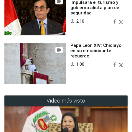
impulsará el turismo y
gobierno alista plan de
seguridad
2:10
access_time
Papa León XIV: Chiclayo
en su emocionante
recuerdo
1:00
access_time
Video más visto