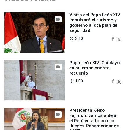
Visita del Papa León XIV
impulsará el turismo y
gobierno alista plan de
seguridad
2:10
access_time
Papa León XIV: Chiclayo
en su emocionante
recuerdo
1:00
access_time
Presidenta Keiko
Fujimori: vamos a dejar
el Perú en alto con los
Juegos Panamericanos