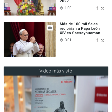
2027
1:00
access_time
Más de 100 mil fieles
recibirían a Papa León
XIV en Sacsayhuaman
3:01
access_time
Video más visto