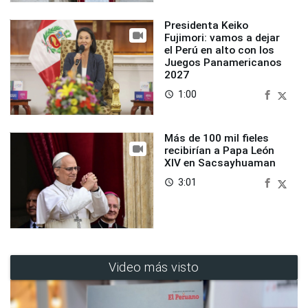
Presidenta Keiko
Fujimori: vamos a dejar
el Perú en alto con los
Juegos Panamericanos
2027
1:00
access_time
Más de 100 mil fieles
recibirían a Papa León
XIV en Sacsayhuaman
3:01
access_time
Video más visto