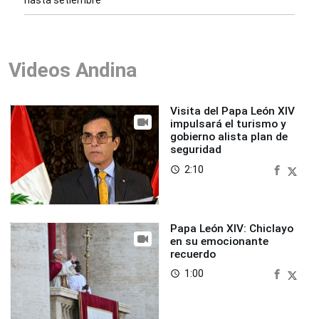
hasta setiembre
Videos Andina
Visita del Papa León XIV
impulsará el turismo y
gobierno alista plan de
seguridad
2:10
access_time
Papa León XIV: Chiclayo
en su emocionante
recuerdo
1:00
access_time