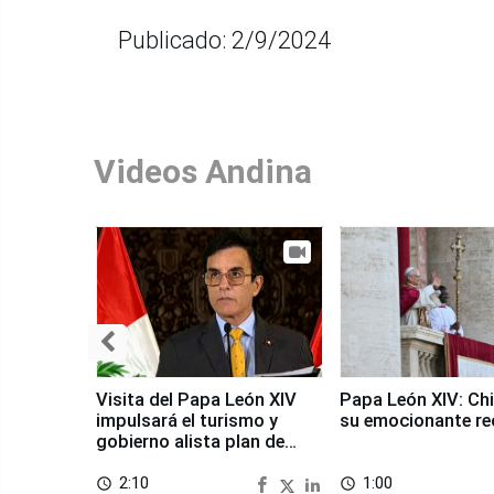
Publicado: 2/9/2024
Videos Andina
Visita del Papa León XIV
Papa León XIV: Chi
impulsará el turismo y
su emocionante re
gobierno alista plan de
seguridad
2:10
1:00
access_time
access_time