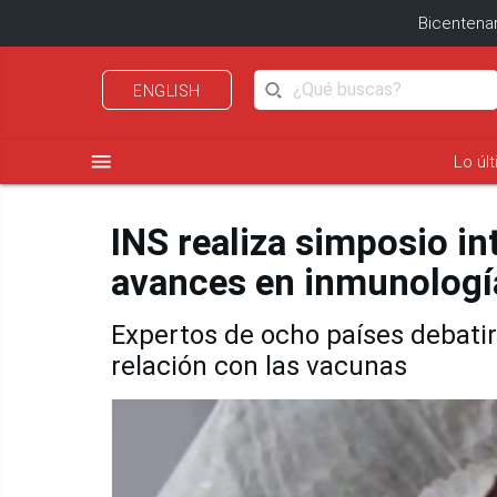
Bicentenar
ENGLISH
menu
Lo úl
INS realiza simposio in
avances en inmunologí
Expertos de ocho países debatir
relación con las vacunas