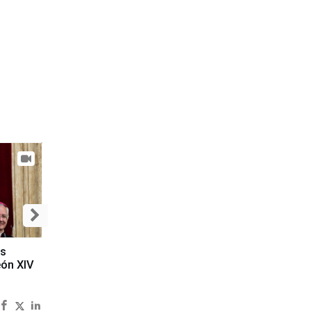
es
eón XIV