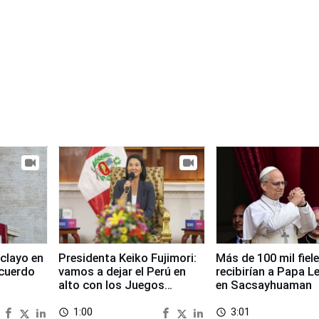
clayo en
Presidenta Keiko Fujimori:
Más de 100 mil fiel
cuerdo
vamos a dejar el Perú en
recibirían a Papa L
alto con los Juegos
en Sacsayhuaman
Panamericanos 2027
1:00
3:01
access_time
access_time