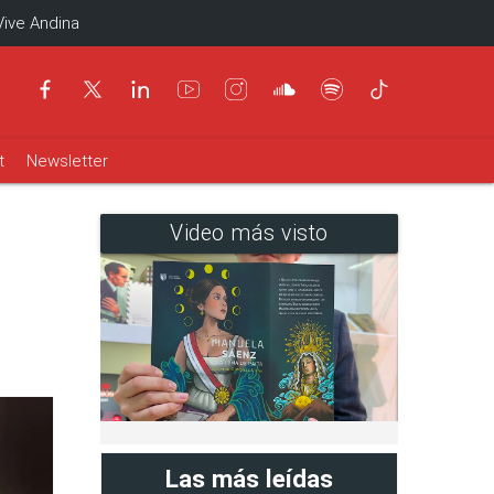
Vive Andina
t
Newsletter
Video más visto
Las más leídas