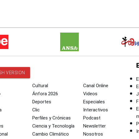
SH VERSION
E
Cultural
Canal Online
E
o
Ánfora 2026
Videos
J
F
Deportes
Especiales
E
a
Clic
Interactivos
m
Perfiles y Crónicas
Podcast
P
es
Ciencia y Tecnología
Newsletter
I
onal
Cambio Climático
Nosotros