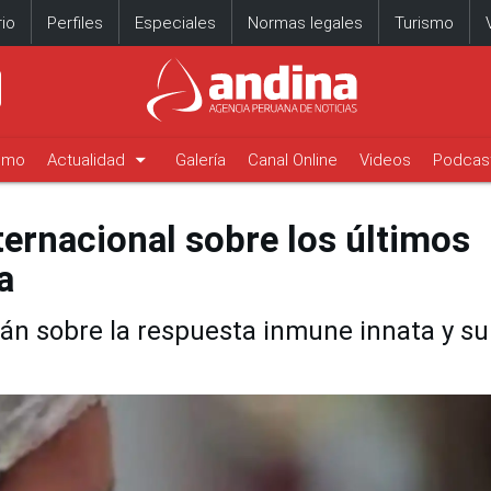
io
Perfiles
Especiales
Normas legales
Turismo
arrow_drop_down
timo
Actualidad
Galería
Canal Online
Videos
Podcas
ternacional sobre los últimos
a
án sobre la respuesta inmune innata y su