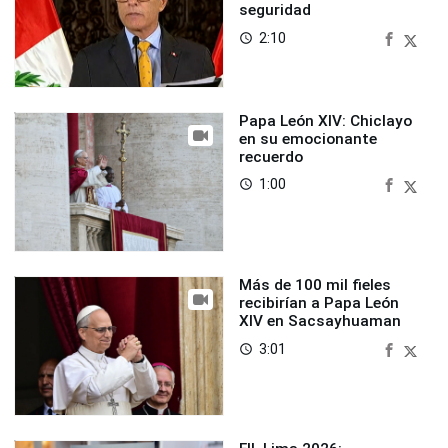
seguridad
2:10
access_time
Papa León XIV: Chiclayo
en su emocionante
recuerdo
1:00
access_time
Más de 100 mil fieles
recibirían a Papa León
XIV en Sacsayhuaman
3:01
access_time