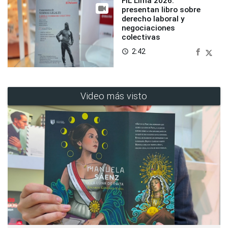
FIL Lima 2026:
presentan libro sobre
derecho laboral y
negociaciones
colectivas
2:42
access_time
Video más visto