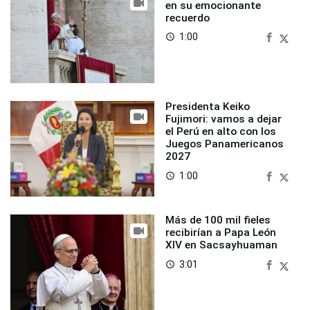
en su emocionante
recuerdo
1:00
access_time
Presidenta Keiko
Fujimori: vamos a dejar
el Perú en alto con los
Juegos Panamericanos
2027
1:00
access_time
Más de 100 mil fieles
recibirían a Papa León
XIV en Sacsayhuaman
3:01
access_time