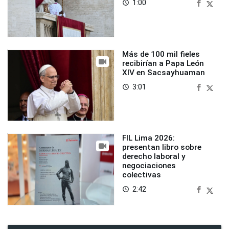
1:00
access_time
Más de 100 mil fieles
recibirían a Papa León
XIV en Sacsayhuaman
3:01
access_time
FIL Lima 2026:
presentan libro sobre
derecho laboral y
negociaciones
colectivas
2:42
access_time