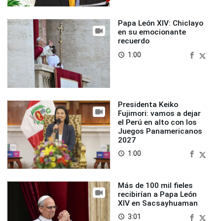
Papa León XIV: Chiclayo
en su emocionante
recuerdo
1:00
access_time
Presidenta Keiko
Fujimori: vamos a dejar
el Perú en alto con los
Juegos Panamericanos
2027
1:00
access_time
Más de 100 mil fieles
recibirían a Papa León
XIV en Sacsayhuaman
3:01
access_time