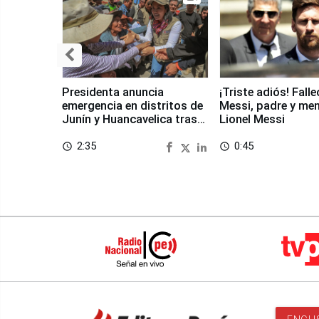
Presidenta anuncia
¡Triste adiós! Fall
emergencia en distritos de
Messi, padre y me
Junín y Huancavelica tras
Lionel Messi
sismo
2:35
0:45
access_time
access_time