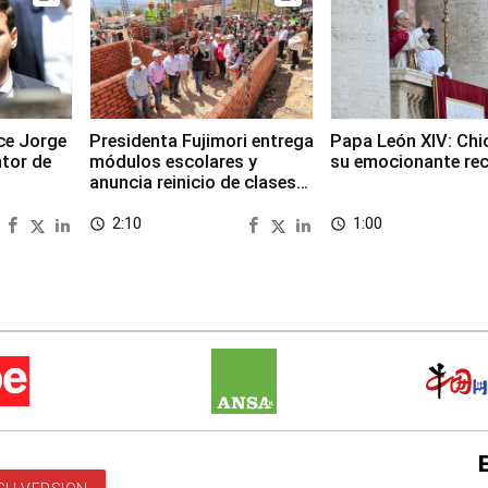
ece Jorge
Presidenta Fujimori entrega
Papa León XIV: Chi
ntor de
módulos escolares y
su emocionante re
anuncia reinicio de clases
en Chongos Bajo
2:10
1:00
access_time
access_time