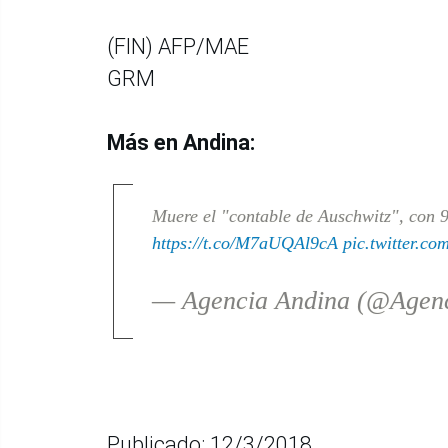
(FIN) AFP/MAE
GRM
Más en Andina:
Muere el "contable de Auschwitz", con 
https://t.co/M7aUQAl9cA
pic.twitter.c
— Agencia Andina (@Agen
Publicado: 12/3/2018