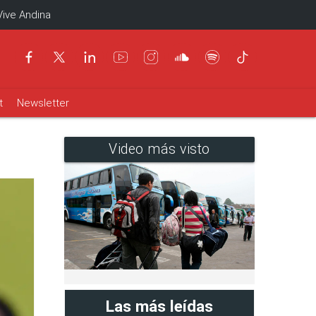
Vive Andina
t
Newsletter
Video más visto
Las más leídas