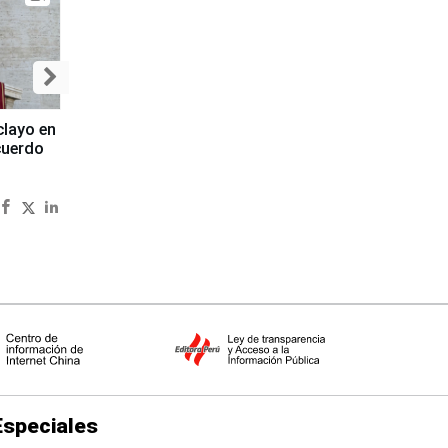
clayo en
cuerdo
Especiales