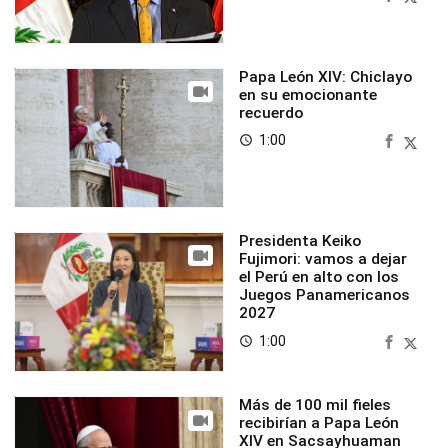
Papa León XIV: Chiclayo
en su emocionante
recuerdo
1:00
access_time
Presidenta Keiko
Fujimori: vamos a dejar
el Perú en alto con los
Juegos Panamericanos
2027
1:00
access_time
Más de 100 mil fieles
recibirían a Papa León
XIV en Sacsayhuaman