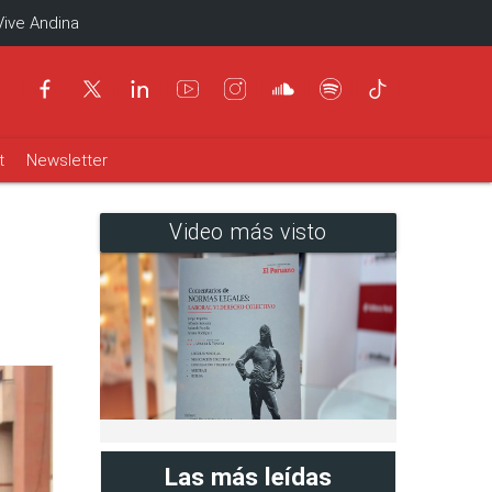
Vive Andina
t
Newsletter
Video más visto
Las más leídas