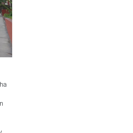
 ha
s
an
y