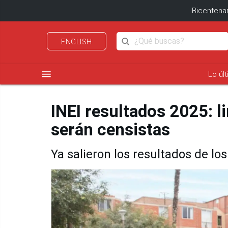
Bicentenar
ENGLISH
menu
Lo úl
INEI resultados 2025: l
serán censistas
Ya salieron los resultados de lo