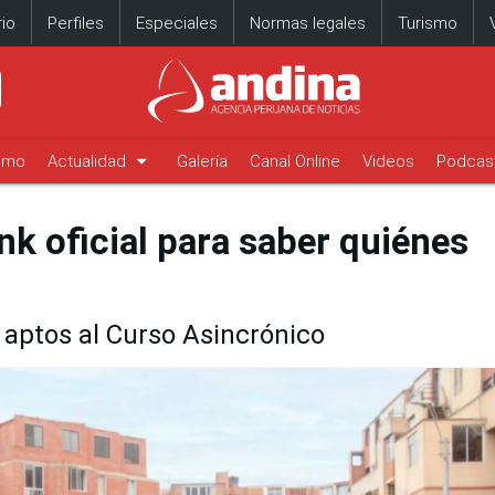
io
Perfiles
Especiales
Normas legales
Turismo
arrow_drop_down
timo
Actualidad
Galería
Canal Online
Videos
Podcas
ink oficial para saber quiénes
s aptos al Curso Asincrónico