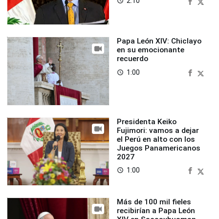
2:10
access_time
Papa León XIV: Chiclayo
en su emocionante
recuerdo
1:00
access_time
Presidenta Keiko
Fujimori: vamos a dejar
el Perú en alto con los
Juegos Panamericanos
2027
1:00
access_time
Más de 100 mil fieles
recibirían a Papa León