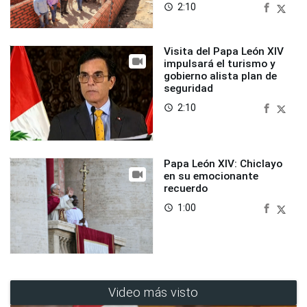
2:10
access_time
Visita del Papa León XIV
impulsará el turismo y
gobierno alista plan de
seguridad
2:10
access_time
Papa León XIV: Chiclayo
en su emocionante
recuerdo
1:00
access_time
Video más visto