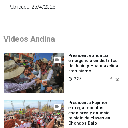
Publicado: 25/4/2025
Videos Andina
Presidenta anuncia
emergencia en distritos
de Junín y Huancavelica
tras sismo
2:35
access_time
Presidenta Fujimori
entrega módulos
escolares y anuncia
reinicio de clases en
Chongos Bajo