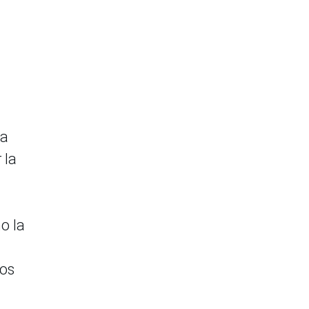
sa
 la
o la
tos