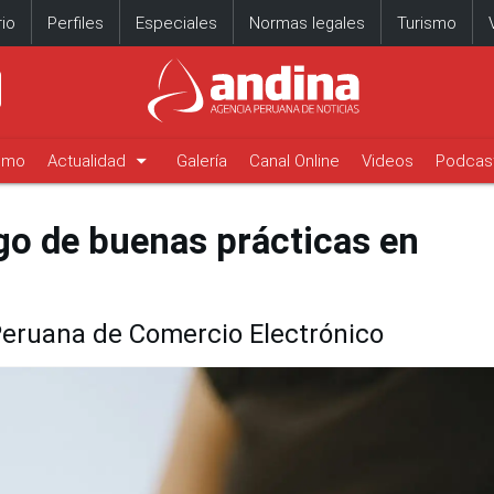
io
Perfiles
Especiales
Normas legales
Turismo
arrow_drop_down
timo
Actualidad
Galería
Canal Online
Videos
Podcas
go de buenas prácticas en
eruana de Comercio Electrónico