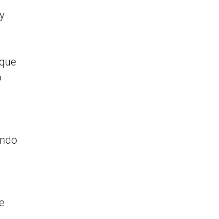
y
 que
o
ando
e