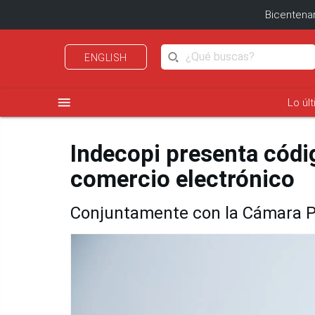
Bicentenar
ENGLISH
menu
Lo úl
Indecopi presenta códi
comercio electrónico
Conjuntamente con la Cámara P