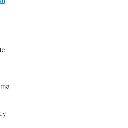
20
te
tema
ndy