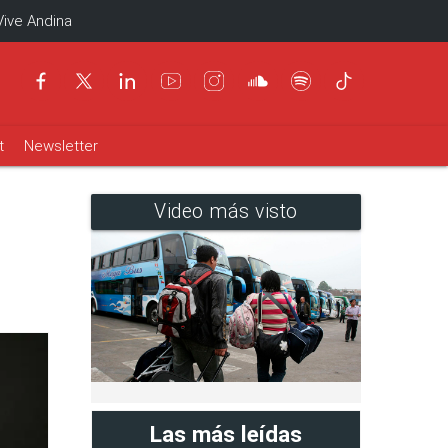
Vive Andina
t
Newsletter
Video más visto
Las más leídas