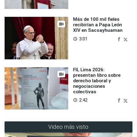
Más de 100 mil fieles
recibirían a Papa León
XIV en Sacsayhuaman
3:01
access_time
FIL Lima 2026:
presentan libro sobre
derecho laboral y
negociaciones
colectivas
2:42
access_time
Video más visto