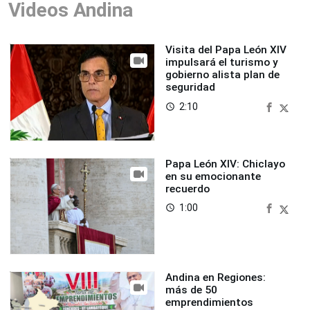
Videos Andina
Visita del Papa León XIV
impulsará el turismo y
gobierno alista plan de
seguridad
2:10
access_time
Papa León XIV: Chiclayo
en su emocionante
recuerdo
1:00
access_time
Andina en Regiones:
más de 50
emprendimientos