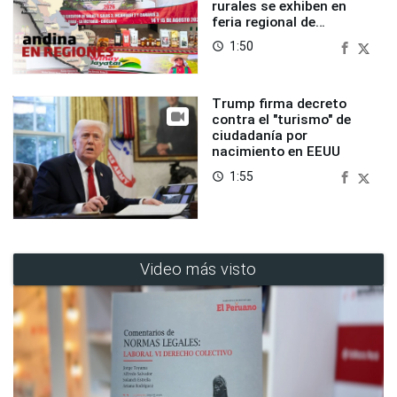
rurales se exhiben en
feria regional de
Foncodes
1:50
access_time
Trump firma decreto
contra el "turismo" de
ciudadanía por
nacimiento en EEUU
1:55
access_time
Video más visto