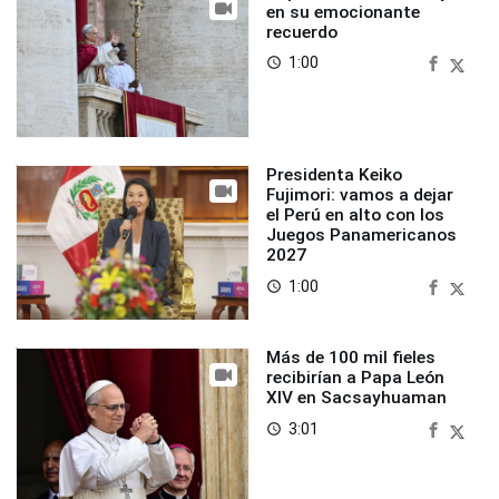
en su emocionante
recuerdo
1:00
access_time
Presidenta Keiko
Fujimori: vamos a dejar
el Perú en alto con los
Juegos Panamericanos
2027
1:00
access_time
Más de 100 mil fieles
recibirían a Papa León
XIV en Sacsayhuaman
3:01
access_time