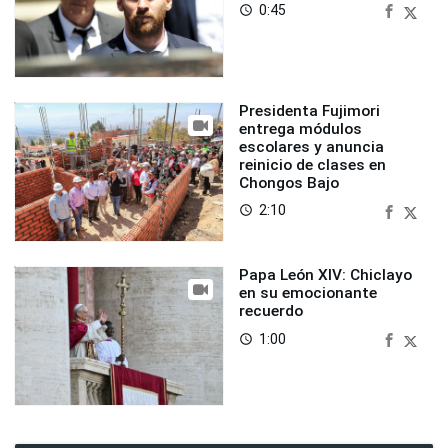
0:45
access_time
Presidenta Fujimori
entrega módulos
escolares y anuncia
reinicio de clases en
Chongos Bajo
2:10
access_time
Papa León XIV: Chiclayo
en su emocionante
recuerdo
1:00
access_time