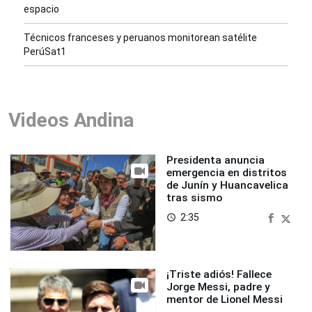
espacio
Técnicos franceses y peruanos monitorean satélite
PerúSat1
Videos Andina
Presidenta anuncia
emergencia en distritos
de Junín y Huancavelica
tras sismo
2:35
access_time
¡Triste adiós! Fallece
Jorge Messi, padre y
mentor de Lionel Messi