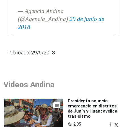
— Agencia Andina
(@Agencia_Andina)
29 de junio de
2018
Publicado: 29/6/2018
Videos Andina
Presidenta anuncia
emergencia en distritos
de Junín y Huancavelica
tras sismo
2:35
access_time