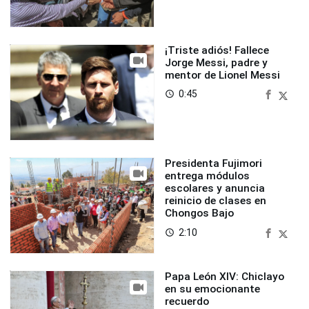
¡Triste adiós! Fallece
Jorge Messi, padre y
mentor de Lionel Messi
0:45
access_time
Presidenta Fujimori
entrega módulos
escolares y anuncia
reinicio de clases en
Chongos Bajo
2:10
access_time
Papa León XIV: Chiclayo
en su emocionante
recuerdo