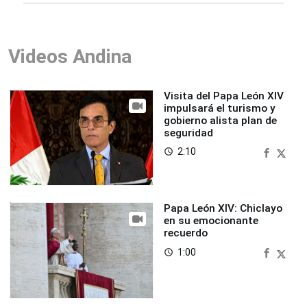
Videos Andina
Visita del Papa León XIV
impulsará el turismo y
gobierno alista plan de
seguridad
2:10
access_time
Papa León XIV: Chiclayo
en su emocionante
recuerdo
1:00
access_time