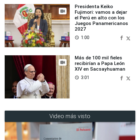
Presidenta Keiko
Fujimori: vamos a dejar
el Perú en alto con los
Juegos Panamericanos
2027
1:00
access_time
Más de 100 mil fieles
recibirían a Papa León
XIV en Sacsayhuaman
3:01
access_time
Video más visto