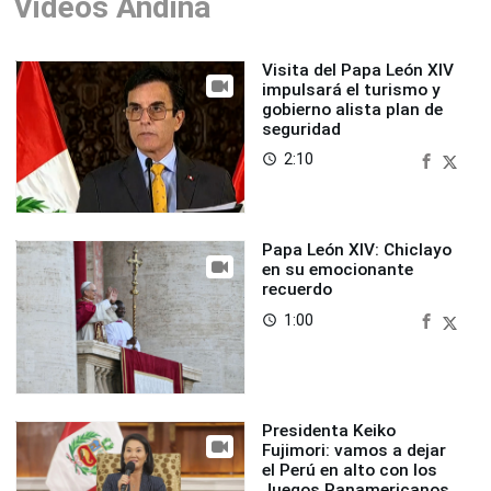
Videos Andina
Visita del Papa León XIV
impulsará el turismo y
gobierno alista plan de
seguridad
2:10
access_time
Papa León XIV: Chiclayo
en su emocionante
recuerdo
1:00
access_time
Presidenta Keiko
Fujimori: vamos a dejar
el Perú en alto con los
Juegos Panamericanos