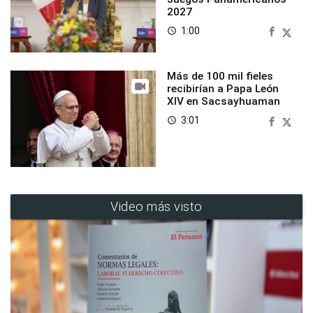
2027
1:00
access_time
Más de 100 mil fieles
recibirían a Papa León
XIV en Sacsayhuaman
3:01
access_time
Video más visto