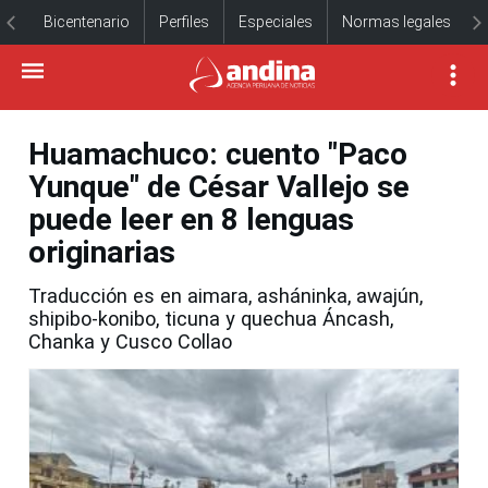
Bicentenario
Perfiles
Especiales
Normas legales
Huamachuco: cuento "Paco
Yunque" de César Vallejo se
puede leer en 8 lenguas
originarias
Traducción es en aimara, asháninka, awajún,
shipibo-konibo, ticuna y quechua Áncash,
Chanka y Cusco Collao