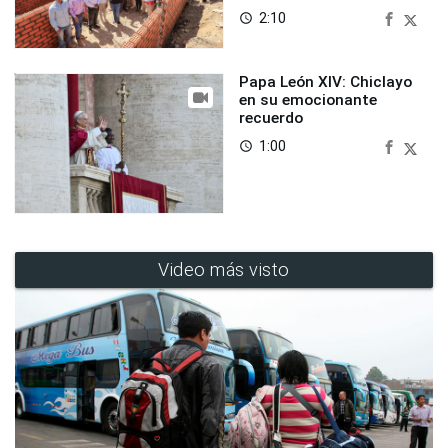
2:10
access_time
Papa León XIV: Chiclayo
en su emocionante
recuerdo
1:00
access_time
Video más visto