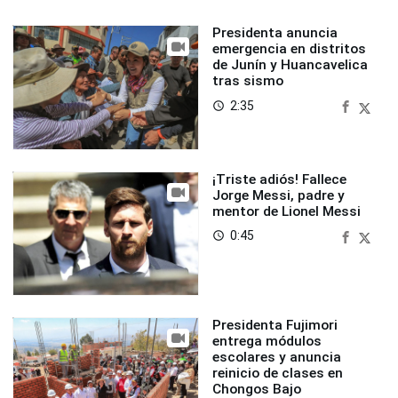
Presidenta anuncia
emergencia en distritos
de Junín y Huancavelica
tras sismo
2:35
access_time
¡Triste adiós! Fallece
Jorge Messi, padre y
mentor de Lionel Messi
0:45
access_time
Presidenta Fujimori
entrega módulos
escolares y anuncia
reinicio de clases en
Chongos Bajo