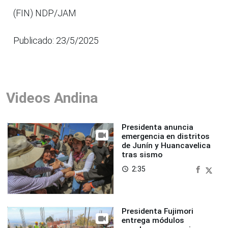
(FIN) NDP/JAM
Publicado: 23/5/2025
Videos Andina
Presidenta anuncia
emergencia en distritos
de Junín y Huancavelica
tras sismo
2:35
access_time
Presidenta Fujimori
entrega módulos