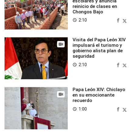
escolares y anuncia
reinicio de clases en
Chongos Bajo
2:10
access_time
Visita del Papa León XIV
impulsará el turismo y
gobierno alista plan de
seguridad
2:10
access_time
Papa León XIV: Chiclayo
en su emocionante
recuerdo
1:00
access_time