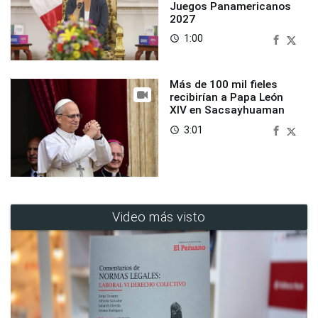
Juegos Panamericanos
2027
1:00
access_time
Más de 100 mil fieles
recibirían a Papa León
XIV en Sacsayhuaman
3:01
access_time
Video más visto