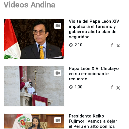
Videos Andina
Visita del Papa León XIV
impulsará el turismo y
gobierno alista plan de
seguridad
2:10
access_time
Papa León XIV: Chiclayo
en su emocionante
recuerdo
1:00
access_time
Presidenta Keiko
Fujimori: vamos a dejar
el Perú en alto con los