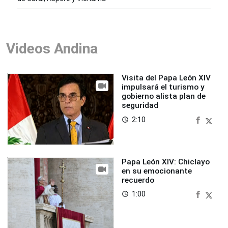
Videos Andina
Visita del Papa León XIV
impulsará el turismo y
gobierno alista plan de
seguridad
2:10
access_time
Papa León XIV: Chiclayo
en su emocionante
recuerdo
1:00
access_time