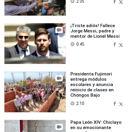
2:35
access_time
¡Triste adiós! Fallece
Jorge Messi, padre y
mentor de Lionel Messi
0:45
access_time
Presidenta Fujimori
entrega módulos
escolares y anuncia
reinicio de clases en
Chongos Bajo
2:10
access_time
Papa León XIV: Chiclayo
en su emocionante