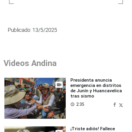
Publicado: 13/5/2025
Videos Andina
Presidenta anuncia
emergencia en distritos
de Junín y Huancavelica
tras sismo
2:35
access_time
¡Triste adiós! Fallece