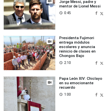
Jorge Messi, padre y
mentor de Lionel Messi
0:45
access_time
Presidenta Fujimori
entrega módulos
escolares y anuncia
reinicio de clases en
Chongos Bajo
2:10
access_time
Papa León XIV: Chiclayo
en su emocionante
recuerdo
1:00
access_time