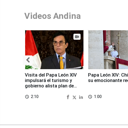
Videos Andina
Visita del Papa León XIV
Papa León XIV: Chi
impulsará el turismo y
su emocionante re
gobierno alista plan de
seguridad
2:10
1:00
access_time
access_time