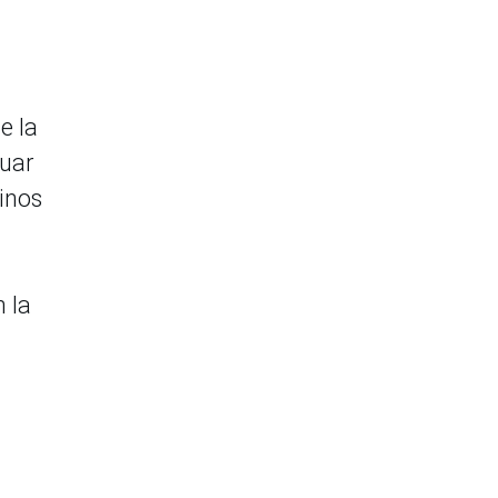
e la
nuar
inos
 la