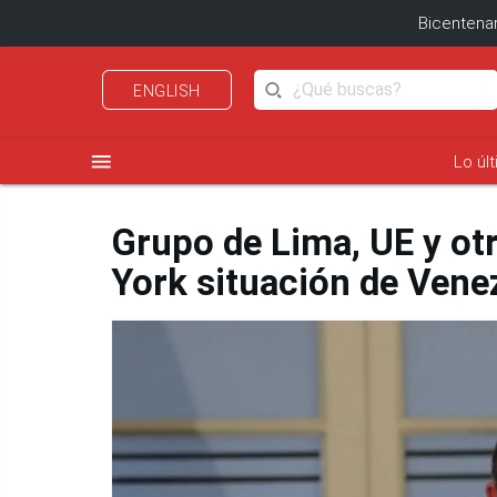
Bicentenar
ENGLISH
menu
Lo úl
Grupo de Lima, UE y ot
York situación de Vene