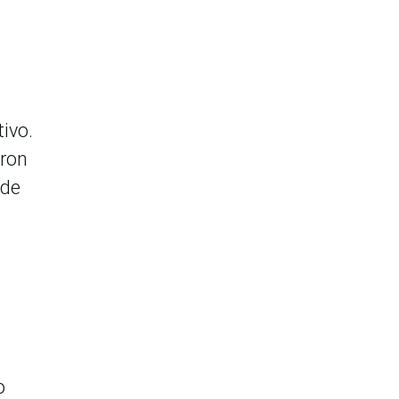
ivo.
aron
 de
o