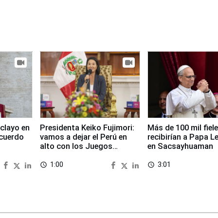
clayo en
Presidenta Keiko Fujimori:
Más de 100 mil fiel
cuerdo
vamos a dejar el Perú en
recibirían a Papa L
alto con los Juegos
en Sacsayhuaman
Panamericanos 2027
1:00
3:01
access_time
access_time