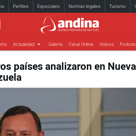
io
Perfiles
Especiales
Normas legales
Turismo
arrow_drop_down
timo
Actualidad
Galería
Canal Online
Videos
Podcas
ros países analizaron en Nueva
zuela