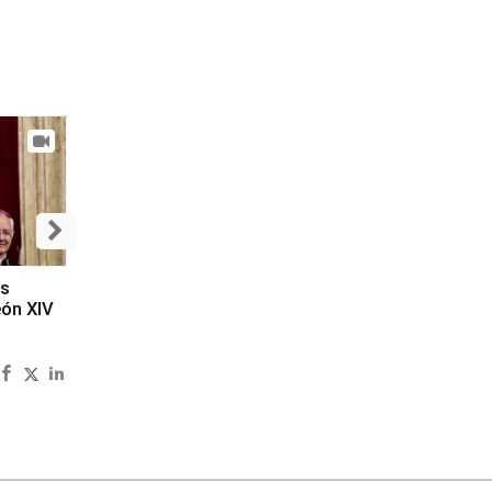
es
eón XIV