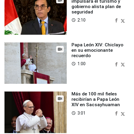
impulsará el turismo y
gobierno alista plan de
seguridad
2:10
access_time
Papa León XIV: Chiclayo
en su emocionante
recuerdo
1:00
access_time
Más de 100 mil fieles
recibirían a Papa León
XIV en Sacsayhuaman
3:01
access_time