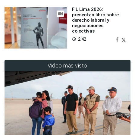
FIL Lima 2026:
presentan libro sobre
derecho laboral y
negociaciones
colectivas
2:42
access_time
Video más visto