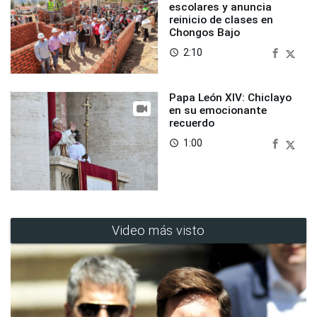
escolares y anuncia
reinicio de clases en
Chongos Bajo
2:10
access_time
Papa León XIV: Chiclayo
en su emocionante
recuerdo
1:00
access_time
Video más visto