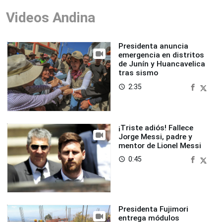
Videos Andina
Presidenta anuncia
emergencia en distritos
de Junín y Huancavelica
tras sismo
2:35
access_time
¡Triste adiós! Fallece
Jorge Messi, padre y
mentor de Lionel Messi
0:45
access_time
Presidenta Fujimori
entrega módulos