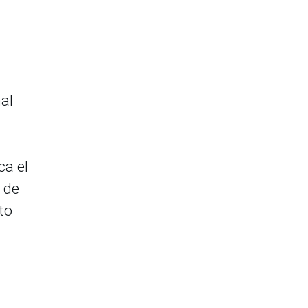
nal
ca el
 de
to