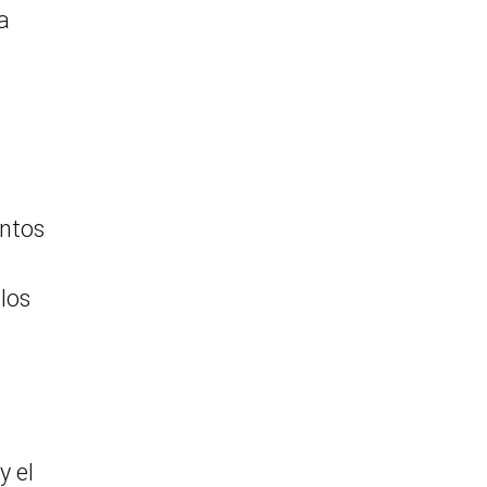
a
entos
 los
y el