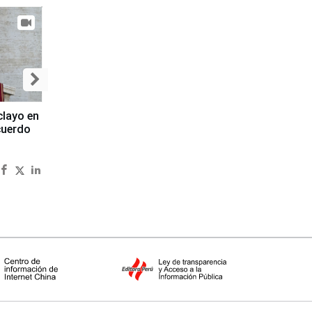
clayo en
cuerdo