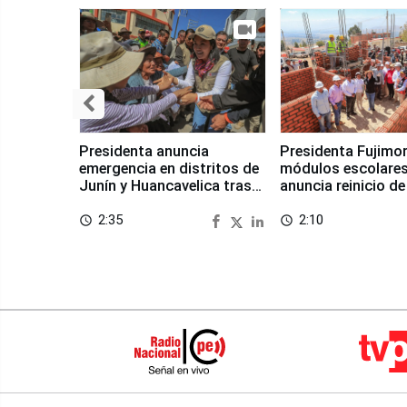
Presidenta anuncia
Presidenta Fujimor
emergencia en distritos de
módulos escolares
Junín y Huancavelica tras
anuncia reinicio de
sismo
en Chongos Bajo
2:35
2:10
access_time
access_time