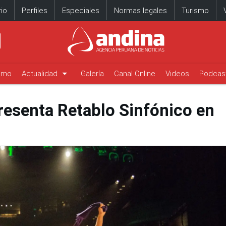
io
Perfiles
Especiales
Normas legales
Turismo
arrow_drop_down
timo
Actualidad
Galería
Canal Online
Videos
Podcas
resenta Retablo Sinfónico en