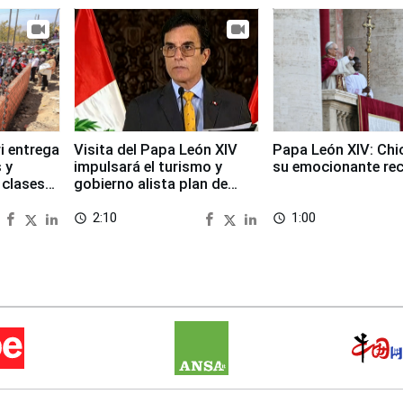
i entrega
Visita del Papa León XIV
Papa León XIV: Chi
 y
impulsará el turismo y
su emocionante re
 clases
gobierno alista plan de
seguridad
2:10
1:00
access_time
access_time