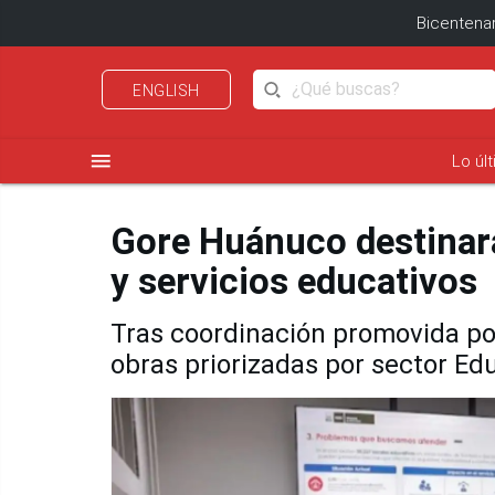
Bicentenar
ENGLISH
menu
Lo úl
Gore Huánuco destinar
y servicios educativos
Tras coordinación promovida por
obras priorizadas por sector Ed