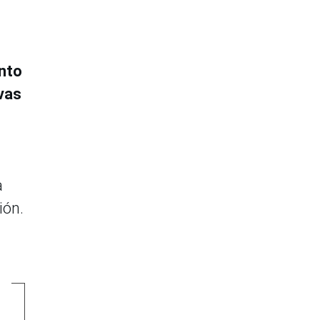
nto
ivas
a
ión.