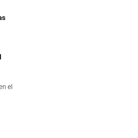
as
l
en el