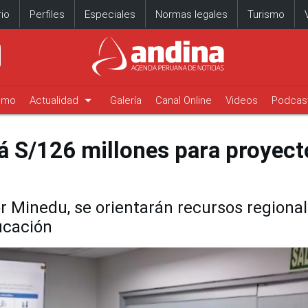
io
Perfiles
Especiales
Normas legales
Turismo
arrow_drop_down
timo
Actualidad
Galería
Canal Online
Videos
Podcas
á S/126 millones para proyect
 Minedu, se orientarán recursos regional
ucación