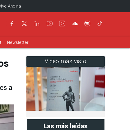
Vive Andina
t
Newsletter
os
Video más visto
es a
Las más leídas