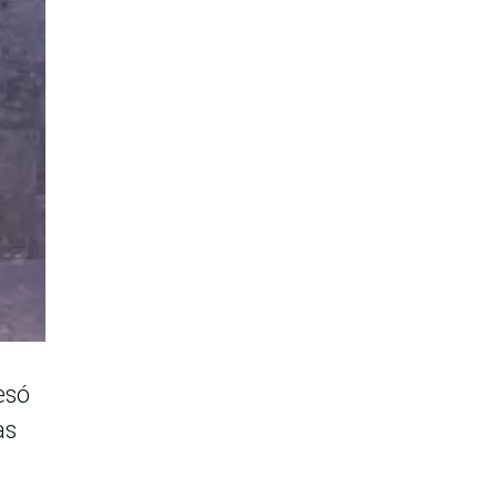
esó
as