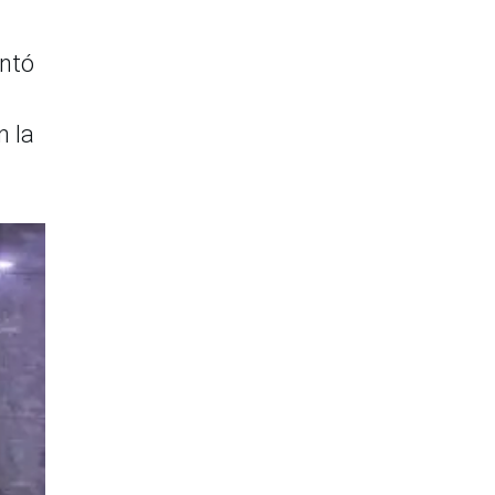
entó
n la