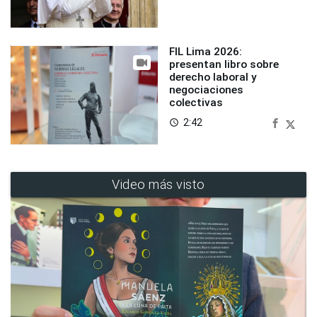
FIL Lima 2026:
presentan libro sobre
derecho laboral y
negociaciones
colectivas
2:42
access_time
Video más visto