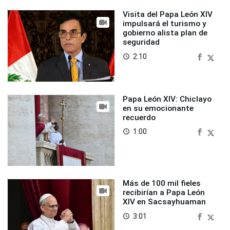
Visita del Papa León XIV
impulsará el turismo y
gobierno alista plan de
seguridad
2:10
access_time
Papa León XIV: Chiclayo
en su emocionante
recuerdo
1:00
access_time
Más de 100 mil fieles
recibirían a Papa León
XIV en Sacsayhuaman
3:01
access_time