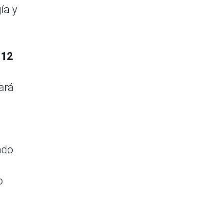
ía y
 12
ará
ado
o