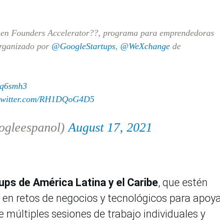
en Founders Accelerator??, programa para emprendedoras
organizado por
@GoogleStartups
,
@WeXchange
de
gOq6smh3
.twitter.com/RH1DQoG4D5
ogleespanol)
August 17, 2021
ups de América Latina y el Caribe
, que estén
n en retos de negocios y tecnológicos para apoya
 múltiples sesiones de trabajo individuales y