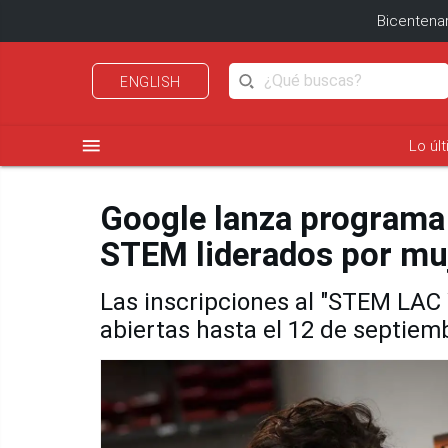
Bicentenar
ENGLISH
menu
Lo úl
Google lanza programa
STEM liderados por mu
Las inscripciones al "STEM LA
abiertas hasta el 12 de septiem