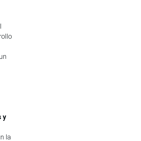
l
rollo
 un
 y
n la