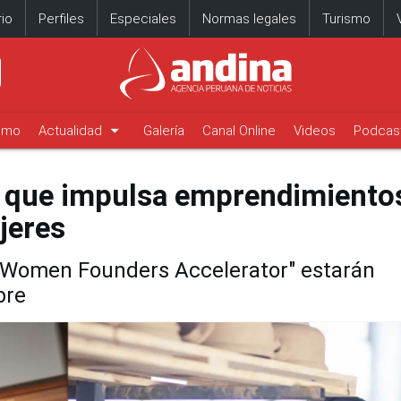
io
Perfiles
Especiales
Normas legales
Turismo
arrow_drop_down
timo
Actualidad
Galería
Canal Online
Videos
Podcas
 que impulsa emprendimiento
jeres
C Women Founders Accelerator" estarán
bre