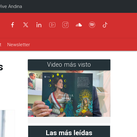
Vive Andina
t
Newsletter
s
Video más visto
Las más leídas