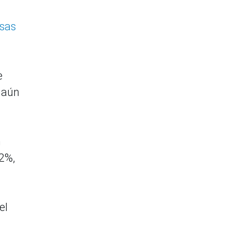
esas
e
 aún
n
12%,
el