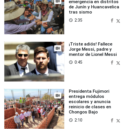
emergencia en distritos
de Junín y Huancavelica
tras sismo
2:35
access_time
¡Triste adiós! Fallece
Jorge Messi, padre y
mentor de Lionel Messi
0:45
access_time
Presidenta Fujimori
entrega módulos
escolares y anuncia
reinicio de clases en
Chongos Bajo
2:10
access_time