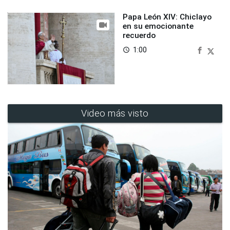
Papa León XIV: Chiclayo
en su emocionante
recuerdo
1:00
access_time
Video más visto