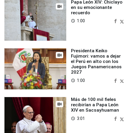
Papa León XIV: Chiclayo
en su emocionante
recuerdo
1:00
access_time
Presidenta Keiko
Fujimori: vamos a dejar
el Perú en alto con los
Juegos Panamericanos
2027
1:00
access_time
Más de 100 mil fieles
recibirían a Papa León
XIV en Sacsayhuaman
3:01
access_time