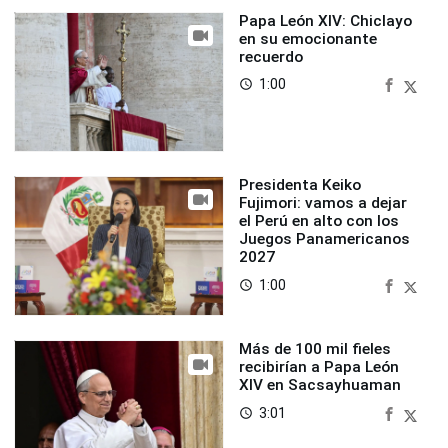
Papa León XIV: Chiclayo
en su emocionante
recuerdo
1:00
access_time
Presidenta Keiko
Fujimori: vamos a dejar
el Perú en alto con los
Juegos Panamericanos
2027
1:00
access_time
Más de 100 mil fieles
recibirían a Papa León
XIV en Sacsayhuaman
3:01
access_time