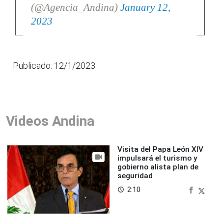
(@Agencia_Andina)
January 12,
2023
Publicado: 12/1/2023
Videos Andina
Visita del Papa León XIV
impulsará el turismo y
gobierno alista plan de
seguridad
2:10
access_time